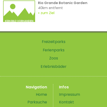
Rio Grande Botanic Garden
40km entfernt
zum Ziel
Freizeitparks
Ferienparks
Zoos
Erlebnisbäder
Navigation
Infos
Home
Impressum
Parksuche
Kontakt