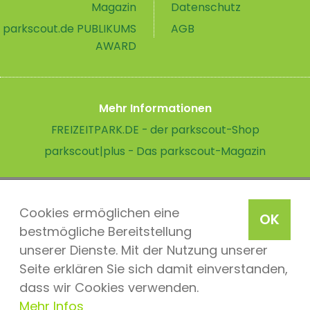
Magazin
Datenschutz
parkscout.de PUBLIKUMS
AGB
AWARD
Mehr Informationen
FREIZEITPARK.DE - der parkscout-Shop
parkscout|plus - Das parkscout-Magazin
Cookies ermöglichen eine
OK
bestmögliche Bereitstellung
unserer Dienste. Mit der Nutzung unserer
Seite erklären Sie sich damit einverstanden,
dass wir Cookies verwenden.
Mehr Infos
parkscout.de 2026, ein Produkt der Parkteam AG