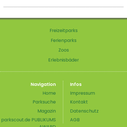
Freizeitparks
Ferienparks
Zoos
Erlebnisbäder
Navigation
Infos
Home
Impressum
Parksuche
Kontakt
Magazin
Datenschutz
parkscout.de PUBLIKUMS
AGB
AWARD