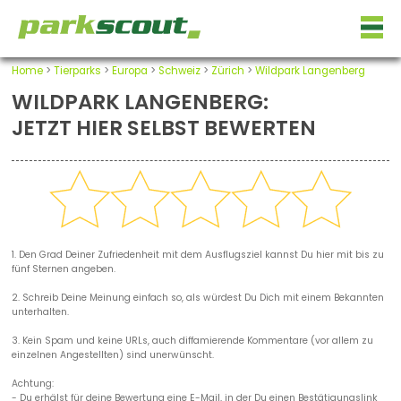
Home
>
Tierparks
>
Europa
>
Schweiz
>
Zürich
>
Wildpark Langenberg
WILDPARK LANGENBERG:
JETZT HIER SELBST BEWERTEN
1. Den Grad Deiner Zufriedenheit mit dem Ausflugsziel kannst Du hier mit bis zu
fünf Sternen angeben.
2. Schreib Deine Meinung einfach so, als würdest Du Dich mit einem Bekannten
unterhalten.
3. Kein Spam und keine URLs, auch diffamierende Kommentare (vor allem zu
einzelnen Angestellten) sind unerwünscht.
Achtung:
- Du erhälst für deine Bewertung eine E-Mail, in der Du einen Bestätigungslink