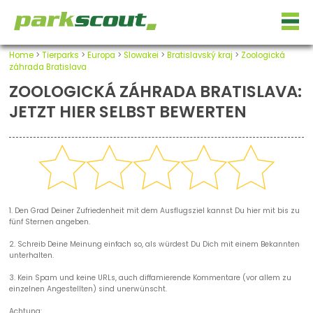
Home
>
Tierparks
>
Europa
>
Slowakei
>
Bratislavský kraj
>
Zoologická
záhrada Bratislava
ZOOLOGICKÁ ZÁHRADA BRATISLAVA:
JETZT HIER SELBST BEWERTEN
1. Den Grad Deiner Zufriedenheit mit dem Ausflugsziel kannst Du hier mit bis zu
fünf Sternen angeben.
2. Schreib Deine Meinung einfach so, als würdest Du Dich mit einem Bekannten
unterhalten.
3. Kein Spam und keine URLs, auch diffamierende Kommentare (vor allem zu
einzelnen Angestellten) sind unerwünscht.
Achtung: