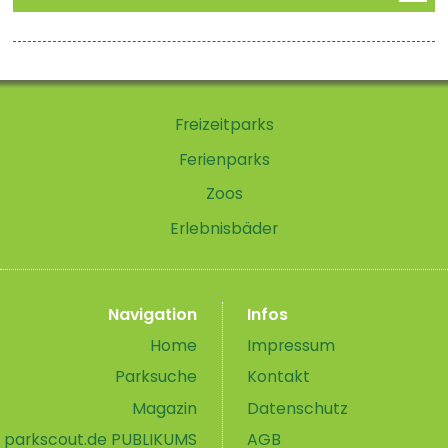
Freizeitparks
Ferienparks
Zoos
Erlebnisbäder
Navigation
Infos
Home
Impressum
Parksuche
Kontakt
Magazin
Datenschutz
parkscout.de PUBLIKUMS
AGB