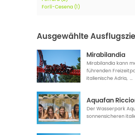
Forlì-Cesena (1)
Ausgewählte Ausflugszie
Mirabilandia
Mirabilandia kann 
führenden Freizeitpa
italienische Adria, ...
Aquafan Ricci
Der Wasserpark Aqua
sonnensicheren itali