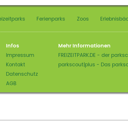
eizeitparks
Ferienparks
Zoos
Erlebnisbä
Infos
Mehr Informationen
Impressum
FREIZEITPARK.DE - der park
Kontakt
parkscout|plus - Das park
Datenschutz
AGB