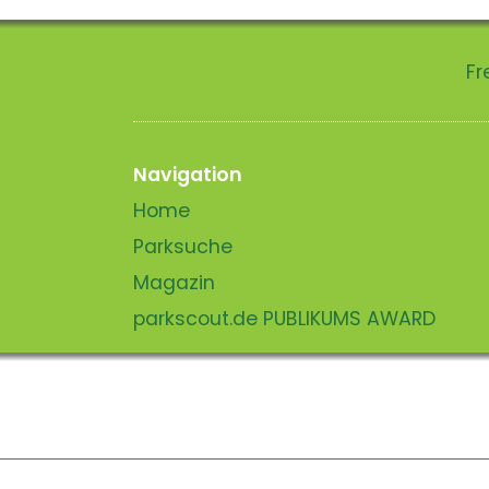
Fr
Navigation
Home
Parksuche
Magazin
parkscout.de PUBLIKUMS AWARD