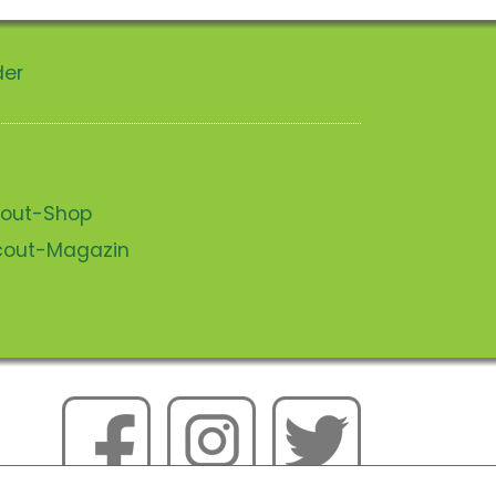
der
scout-Shop
scout-Magazin