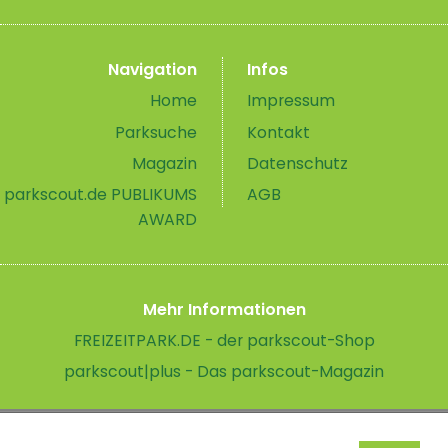
Navigation
Infos
Home
Impressum
Parksuche
Kontakt
Magazin
Datenschutz
parkscout.de PUBLIKUMS
AGB
AWARD
Mehr Informationen
FREIZEITPARK.DE - der parkscout-Shop
parkscout|plus - Das parkscout-Magazin