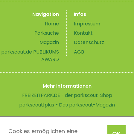
Navigation
Infos
Home
Impressum
Parksuche
Kontakt
Magazin
Datenschutz
parkscout.de PUBLIKUMS
AGB
AWARD
Mehr Informationen
FREIZEITPARK.DE - der parkscout-Shop
parkscout|plus - Das parkscout-Magazin
Cookies ermöglichen eine