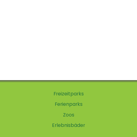
Freizeitparks
Ferienparks
Zoos
Erlebnisbäder