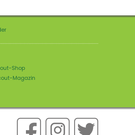
der
scout-Shop
scout-Magazin