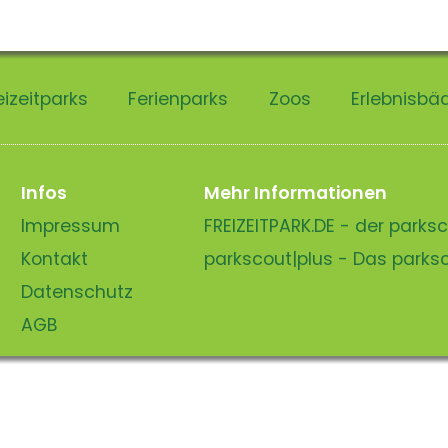
eizeitparks
Ferienparks
Zoos
Erlebnisbä
Infos
Mehr Informationen
Impressum
FREIZEITPARK.DE - der park
Kontakt
parkscout|plus - Das park
Datenschutz
AGB