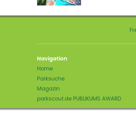
Fr
Navigation
Home
Parksuche
Magazin
parkscout.de PUBLIKUMS AWARD