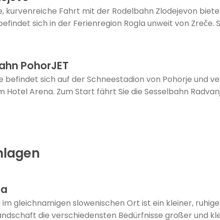
e, kurvenreiche Fahrt mit der Rodelbahn Zlodejevon biet
efindet sich in der Ferienregion Rogla unweit von Zreče. 
ahn PohorJET
 befindet sich auf der Schneestadion von Pohorje und verl
m Hotel Arena. Zum Start fährt Sie die Sesselbahn Radvanje
nlagen
ca
im gleichnamigen slowenischen Ort ist ein kleiner, ruhige
ndschaft die verschiedensten Bedürfnisse großer und klei