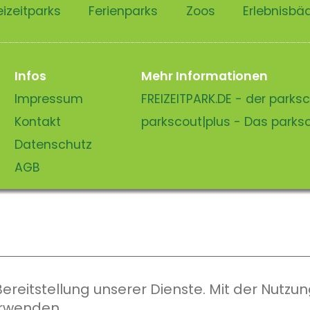
eizeitparks
Ferienparks
Zoos
Erlebnisbä
Infos
Mehr Informationen
Impressum
FREIZEITPARK.DE - der park
Kontakt
parkscout|plus - Das park
Datenschutz
AGB
eitstellung unserer Dienste. Mit der Nutzung
erwenden.