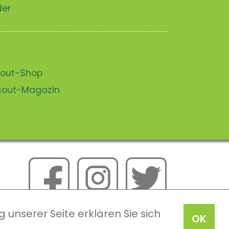
der
scout-Shop
scout-Magazin
 unserer Seite erklären Sie sich
OK