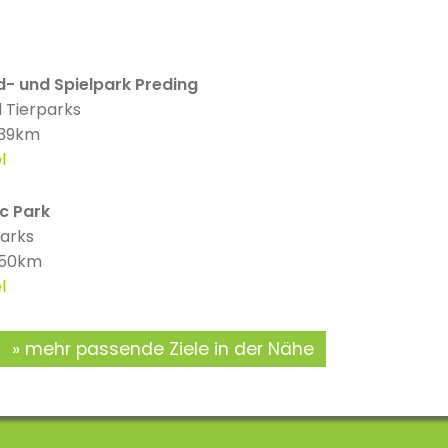
ld- und Spielpark Preding
 Tierparks
 39km
l
c Park
parks
 50km
l
mehr passende Ziele in der Nähe