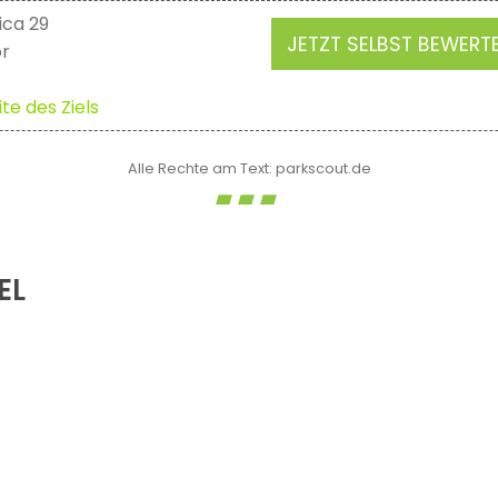
ica 29
JETZT SELBST BEWERT
or
te des Ziels
Alle Rechte am Text: parkscout.de
EL