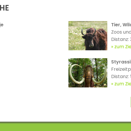
ÄHE
je
Tier, Wi
Zoos und
Distanz:
zum Zie
Styrassi
Freizeit
Distanz:
zum Zie