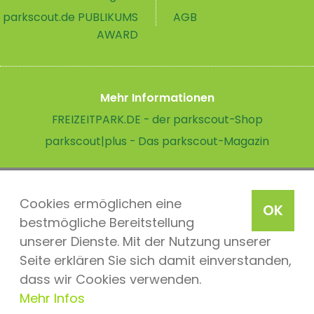
parkscout.de PUBLIKUMS
AGB
AWARD
Mehr Informationen
FREIZEITPARK.DE - der parkscout-Shop
parkscout|plus - Das parkscout-Magazin
Cookies ermöglichen eine
OK
bestmögliche Bereitstellung
unserer Dienste. Mit der Nutzung unserer
Seite erklären Sie sich damit einverstanden,
dass wir Cookies verwenden.
Mehr Infos
parkscout.de 2026, ein Produkt der Parkteam AG