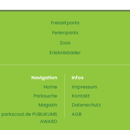
Freizeitparks
Ferienparks
Zoos
Erlebnisbäder
Navigation
Infos
Home
Impressum
Parksuche
Kontakt
Magazin
Datenschutz
parkscout.de PUBLIKUMS
AGB
AWARD