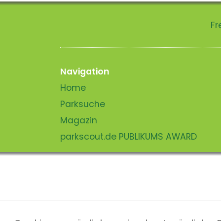
Fr
Navigation
Home
Parksuche
Magazin
parkscout.de PUBLIKUMS AWARD