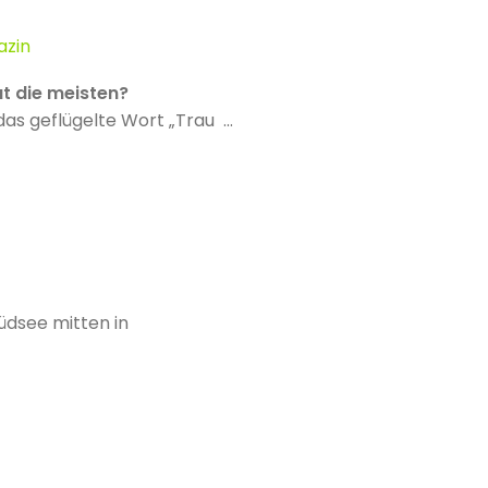
azin
t die meisten?
das geflügelte Wort „Trau ...
Südsee mitten in