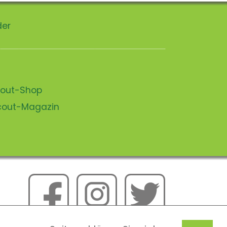
der
scout-Shop
scout-Magazin