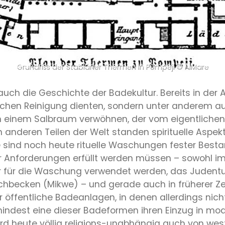
Grundriss der Stabianer Thermen in Pompeji © AlMare
auch die Geschichte der Badekultur. Bereits in der An
lichen Reinigung dienten, sondern unter anderem au
 in einem Salbraum verwöhnen, der vom eigentlich
 anderen Teilen der Welt standen spirituelle Aspek
 sind noch heute rituelle Waschungen fester Besta
ler Anforderungen erfüllt werden müssen – sowohl 
er für die Waschung verwendet werden, das Juden
hbecken (Mikwe) – und gerade auch in früherer Zeit
ffentliche Badeanlagen, in denen allerdings nicht
indest eine dieser Badeformen ihren Einzug in mo
d heute völlig religions-unabhängig auch von wes