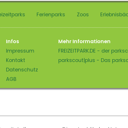
eizeitparks
Ferienparks
Zoos
Erlebnisbä
Infos
Mehr Informationen
Impressum
FREIZEITPARK.DE - der park
Kontakt
parkscout|plus - Das park
Datenschutz
AGB