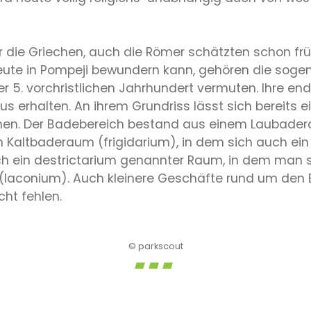
ur die Griechen, auch die Römer schätzten schon f
eute in Pompeji bewundern kann, gehören die soge
 5. vorchristlichen Jahrhundert vermuten. Ihre en
tus erhalten. An ihrem Grundriss lässt sich bereits e
nnen. Der Badebereich bestand aus einem Laubade
altbaderaum (frigidarium), in dem sich auch e
ein destrictarium genannter Raum, in dem man si
 (laconium). Auch kleinere Geschäfte rund um den
cht fehlen.
© parkscout