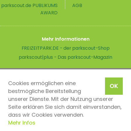
parkscout.de PUBLIKUMS
AGB
AWARD
Mehr Informationen
FREIZEITPARK.DE - der parkscout-Shop
parkscout|plus - Das parkscout-Magazin
Cookies ermöglichen eine
OK
bestmögliche Bereitstellung
unserer Dienste. Mit der Nutzung unserer
Seite erklären Sie sich damit einverstanden,
dass wir Cookies verwenden.
Mehr Infos
parkscout.de 2026, ein Produkt der Parkteam AG