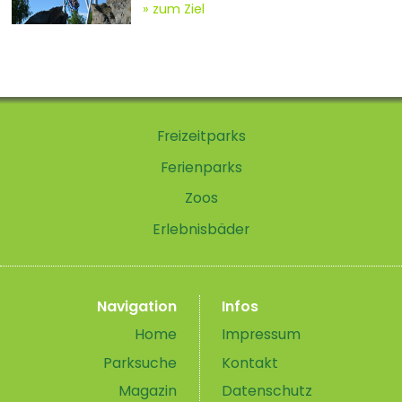
zum Ziel
Freizeitparks
Ferienparks
Zoos
Erlebnisbäder
Navigation
Infos
Home
Impressum
Parksuche
Kontakt
Magazin
Datenschutz