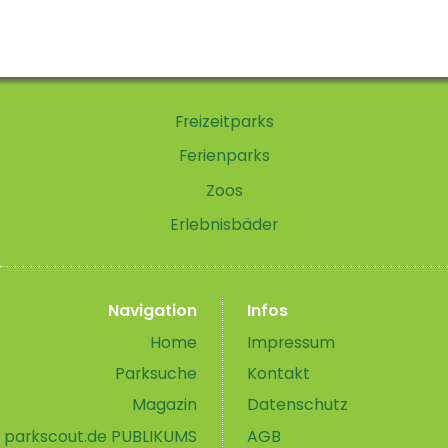
Freizeitparks
Ferienparks
Zoos
Erlebnisbäder
Navigation
Infos
Home
Impressum
Parksuche
Kontakt
Magazin
Datenschutz
parkscout.de PUBLIKUMS
AGB