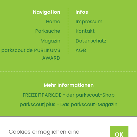
Navigation
Infos
Home
Impressum
Parksuche
Kontakt
Magazin
Datenschutz
parkscout.de PUBLIKUMS
AGB
AWARD
Mehr Informationen
FREIZEITPARK.DE - der parkscout-Shop
parkscout|plus - Das parkscout-Magazin
Cookies ermöglichen eine
OK