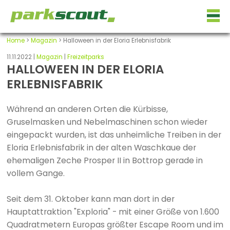
Home
>
Magazin
> Halloween in der Eloria Erlebnisfabrik
11.11.2022 |
Magazin
|
Freizeitparks
HALLOWEEN IN DER ELORIA
ERLEBNISFABRIK
Während an anderen Orten die Kürbisse,
Gruselmasken und Nebelmaschinen schon wieder
eingepackt wurden, ist das unheimliche Treiben in der
Eloria Erlebnisfabrik in der alten Waschkaue der
ehemaligen Zeche Prosper II in Bottrop gerade in
vollem Gange.
Seit dem 31. Oktober kann man dort in der
Hauptattraktion "Exploria" - mit einer Größe von 1.600
Quadratmetern Europas größter Escape Room und im