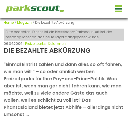
Home
>
Magazin
> Die bezahlte Abkürzung
Bitte beachten: Dieses ist ein klassischer Parkscout-Artikel, der
bestmöglichst an das neue Layout angepasst wurde
06.04.2006 |
Freizeitparks
|
Kolumnen
DIE BEZAHLTE ABKÜRZUNG
"Einmal Eintritt zahlen und dann alles so oft fahren,
wie man will." – so oder ähnlich werben
Freizeitparks für Ihre Pay-one-Price-Politik. Was
aber ist, wenn man gar nicht fahren kann, wie man
möchte, weil zu viele andere Gäste das auch
wollen, weil es schlicht zu voll ist? Das
Phantasialand bietet jetzt Abhilfe – allerdings nicht
umsonst ...