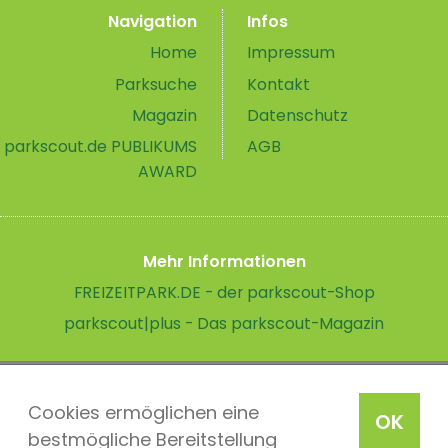
Navigation
Infos
Home
Impressum
Parksuche
Kontakt
Magazin
Datenschutz
parkscout.de PUBLIKUMS
AGB
AWARD
Mehr Informationen
FREIZEITPARK.DE - der parkscout-Shop
parkscout|plus - Das parkscout-Magazin
Cookies ermöglichen eine
OK
bestmögliche Bereitstellung