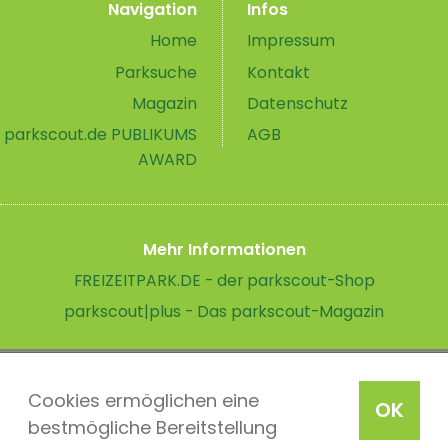
Navigation
Infos
Home
Impressum
Parksuche
Kontakt
Magazin
Datenschutz
parkscout.de PUBLIKUMS
AGB
AWARD
Mehr Informationen
FREIZEITPARK.DE - der parkscout-Shop
parkscout|plus - Das parkscout-Magazin
Cookies ermöglichen eine
OK
bestmögliche Bereitstellung