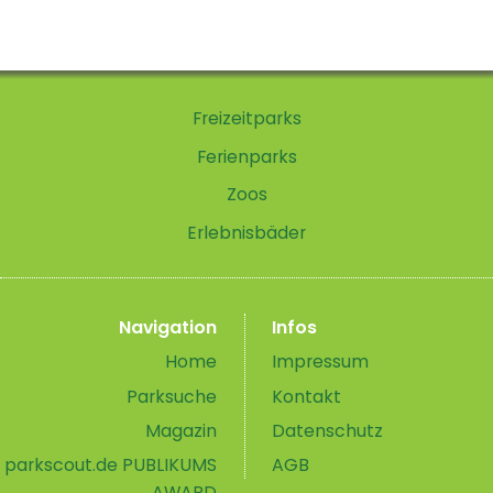
Freizeitparks
Ferienparks
Zoos
Erlebnisbäder
Navigation
Infos
Home
Impressum
Parksuche
Kontakt
Magazin
Datenschutz
parkscout.de PUBLIKUMS
AGB
AWARD