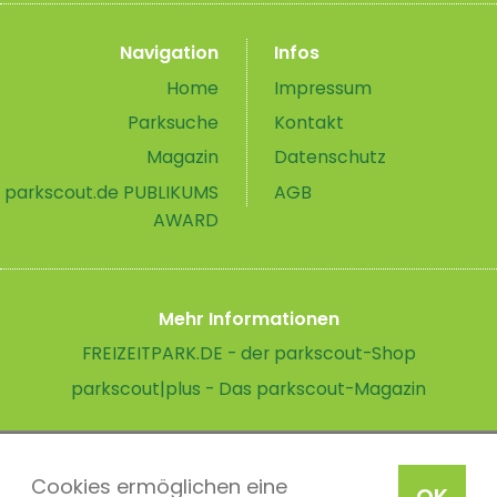
Navigation
Infos
Home
Impressum
Parksuche
Kontakt
Magazin
Datenschutz
parkscout.de PUBLIKUMS
AGB
AWARD
Mehr Informationen
FREIZEITPARK.DE - der parkscout-Shop
parkscout|plus - Das parkscout-Magazin
Cookies ermöglichen eine