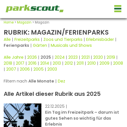
Home
>
Magazin
> Magazin
RUBRIK: MAGAZIN/FERIENPARKS
Alle
|
Freizeitparks
|
Zoos und Tierparks
|
Erlebnisbäder
|
Ferienparks
|
Gärten
|
Musicals und Shows
Alle Jahre
|
2026
|
2025
|
2024
|
2023
|
2021
|
2020
|
2019
|
2018
|
2017
|
2016
|
2014
|
2013
|
2012
|
2011
|
2010
|
2009
|
2008
|
2007
|
2006
|
2005
|
2003
Filtern nach
Alle Monate
|
Dez
Alle Artikel dieser Rubrik aus 2025
22.12.2025 |
Ein Tag im Freizeitpark – darum ist
gutes Sehen so wichtig für das
Erlebnis