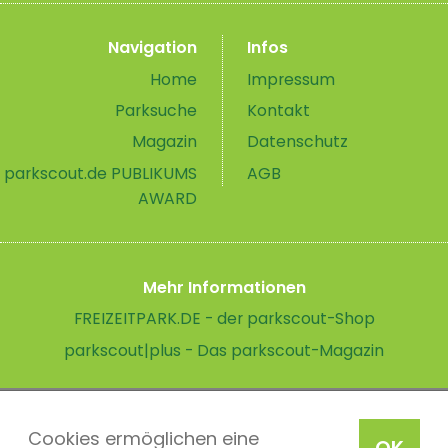
Navigation
Infos
Home
Impressum
Parksuche
Kontakt
Magazin
Datenschutz
parkscout.de PUBLIKUMS
AGB
AWARD
Mehr Informationen
FREIZEITPARK.DE - der parkscout-Shop
parkscout|plus - Das parkscout-Magazin
Cookies ermöglichen eine