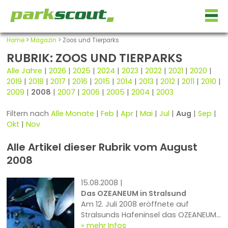
Home
>
Magazin
> Zoos und Tierparks
RUBRIK: ZOOS UND TIERPARKS
Alle Jahre
|
2026
|
2025
|
2024
|
2023
|
2022
|
2021
|
2020
|
2019
|
2018
|
2017
|
2016
|
2015
|
2014
|
2013
|
2012
|
2011
|
2010
|
2009
|
2008
|
2007
|
2006
|
2005
|
2004
|
2003
Filtern nach
Alle Monate
|
Feb
|
Apr
|
Mai
|
Jul
|
Aug
|
Sep
|
Okt
|
Nov
Alle Artikel dieser Rubrik vom August
2008
15.08.2008 |
Das OZEANEUM in Stralsund
Am 12. Juli 2008 eröffnete auf
Stralsunds Hafeninsel das OZEANEUM,
ein weiterer Standort des Deutschen
mehr Infos