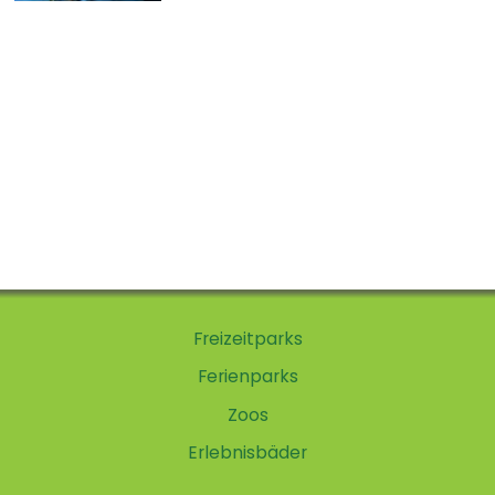
Meeresmuseums und zugleich
Deutschlands...
Freizeitparks
Ferienparks
Zoos
Erlebnisbäder