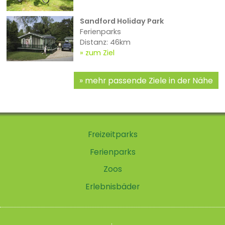
Sandford Holiday Park
Ferienparks
Distanz: 46km
zum Ziel
mehr passende Ziele in der Nähe
Freizeitparks
Ferienparks
Zoos
Erlebnisbäder