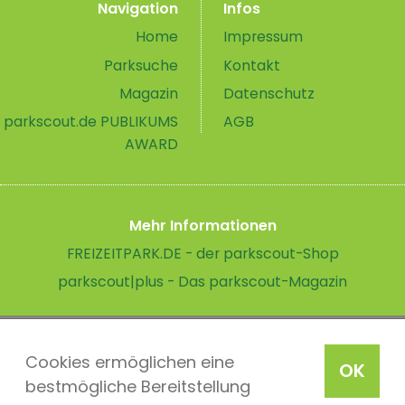
Navigation
Infos
Home
Impressum
Parksuche
Kontakt
Magazin
Datenschutz
parkscout.de PUBLIKUMS
AGB
AWARD
Mehr Informationen
FREIZEITPARK.DE - der parkscout-Shop
parkscout|plus - Das parkscout-Magazin
Cookies ermöglichen eine
OK
bestmögliche Bereitstellung