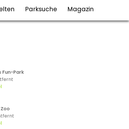
elten
Parksuche
Magazin
s Fun-Park
tfernt
l
 Zoo
tfernt
l