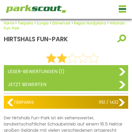
Home
>
Tierparks
>
Europa
>
Dänemark
>
Region Nordjylland
>
Hirtshals
Fun-Park
HIRTSHALS FUN-PARK
LESER-BEWERTUNGEN (1)
JETZT BEWERTEN
TIERPARKS
1151 / 1432
Der Hirtshals Fun-Park ist ein sehenswerter,
landwirtschaftlicher Schaubetrieb auf einem 16.5 Hektar
großen Gelände mit vielen verschiedenen artgerecht