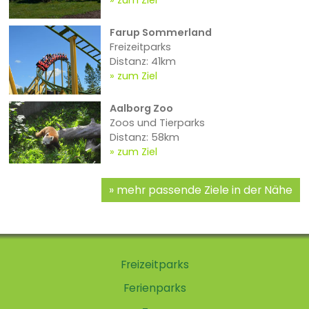
zum Ziel
Farup Sommerland
Freizeitparks
Distanz: 41km
zum Ziel
Aalborg Zoo
Zoos und Tierparks
Distanz: 58km
zum Ziel
mehr passende Ziele in der Nähe
Freizeitparks
Ferienparks