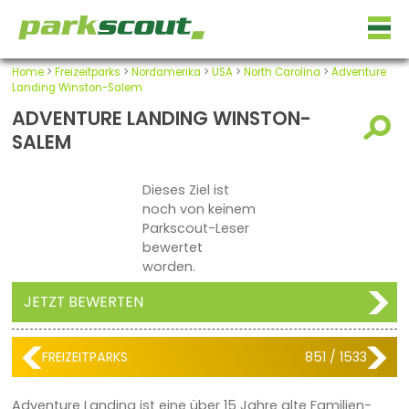
Home
>
Freizeitparks
>
Nordamerika
>
USA
>
North Carolina
>
Adventure
Landing Winston-Salem
ADVENTURE LANDING WINSTON-
SALEM
Dieses Ziel ist
noch von keinem
Parkscout-Leser
bewertet
worden.
JETZT BEWERTEN
FREIZEITPARKS
851 / 1533
Adventure Landing ist eine über 15 Jahre alte Familien-