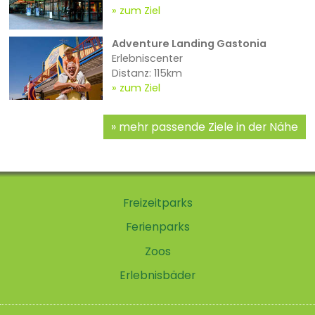
zum Ziel
Adventure Landing Gastonia
Erlebniscenter
Distanz: 115km
zum Ziel
mehr passende Ziele in der Nähe
Freizeitparks
Ferienparks
Zoos
Erlebnisbäder