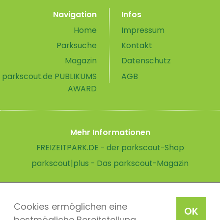
Navigation
Infos
Home
Impressum
Parksuche
Kontakt
Magazin
Datenschutz
parkscout.de PUBLIKUMS
AGB
AWARD
Mehr Informationen
FREIZEITPARK.DE - der parkscout-Shop
parkscout|plus - Das parkscout-Magazin
Cookies ermöglichen eine
OK
bestmögliche Bereitstellung