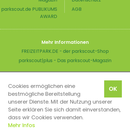
parkscout.de PUBLIKUMS
AGB
AWARD
Mehr Informationen
FREIZEITPARK.DE - der parkscout-Shop
parkscout|plus - Das parkscout-Magazin
Cookies ermöglichen eine
OK
bestmögliche Bereitstellung
unserer Dienste. Mit der Nutzung unserer
Seite erklären Sie sich damit einverstanden,
dass wir Cookies verwenden.
Mehr Infos
parkscout.de 2026, ein Produkt der Parkteam AG