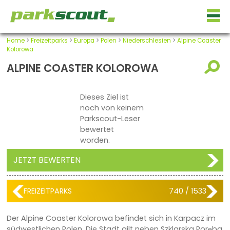
Home
>
Freizeitparks
>
Europa
>
Polen
>
Niederschlesien
>
Alpine Coaster
Kolorowa
ALPINE COASTER KOLOROWA
Dieses Ziel ist
noch von keinem
Parkscout-Leser
bewertet
worden.
JETZT BEWERTEN
FREIZEITPARKS
740 / 1533
Der Alpine Coaster Kolorowa befindet sich in Karpacz im
südwestlichen Polen. Die Stadt gilt neben Szklarska Poręba