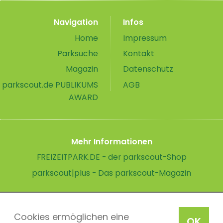
Navigation
Infos
Home
Impressum
Parksuche
Kontakt
Magazin
Datenschutz
parkscout.de PUBLIKUMS
AGB
AWARD
Mehr Informationen
FREIZEITPARK.DE - der parkscout-Shop
parkscout|plus - Das parkscout-Magazin
Cookies ermöglichen eine
OK