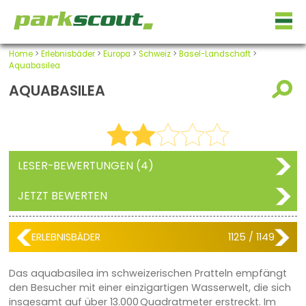
Home
>
Erlebnisbäder
>
Europa
>
Schweiz
>
Basel-Landschaft
>
Aquabasilea
AQUABASILEA
LESER-BEWERTUNGEN (4)
JETZT BEWERTEN
ERLEBNISBÄDER
1125 / 1149
Das aquabasilea im schweizerischen Pratteln empfängt
den Besucher mit einer einzigartigen Wasserwelt, die sich
insgesamt auf über 13.000 Quadratmeter erstreckt. Im