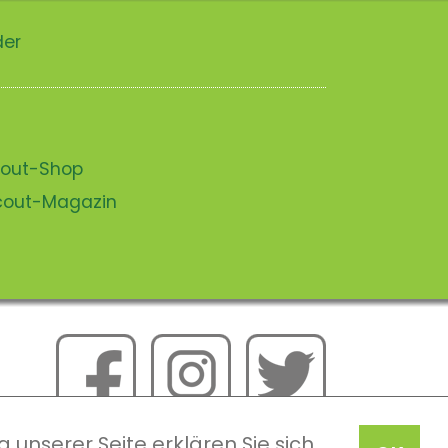
der
scout-Shop
scout-Magazin
 unserer Seite erklären Sie sich