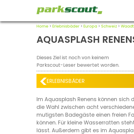
Home
>
Erlebnisbäder
>
Europa
>
Schweiz
>
Waadt
AQUASPLASH RENEN
Dieses Ziel ist noch von keinem
Parkscout-Leser bewertet worden.
ERLEBNISBÄDER
Im Aquasplash Renens können sich di
die Wahl zwischen acht verschiedene
mutigsten Badegäste einen freien Fa
können. Für kleine Wasserratten steh
lässt. Außerdem gibt es im Aquaspla