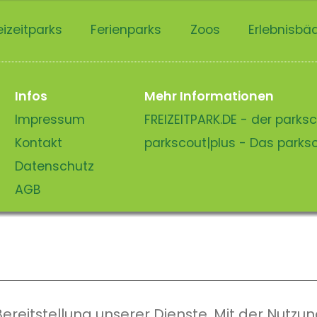
eizeitparks
Ferienparks
Zoos
Erlebnisbä
Infos
Mehr Informationen
Impressum
FREIZEITPARK.DE - der park
Kontakt
parkscout|plus - Das park
Datenschutz
AGB
eitstellung unserer Dienste. Mit der Nutzung