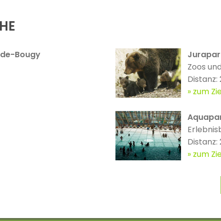
ÄHE
l-de-Bougy
Jurapar
Zoos und
Distanz:
zum Zie
Aquapa
Erlebnis
Distanz:
zum Zie