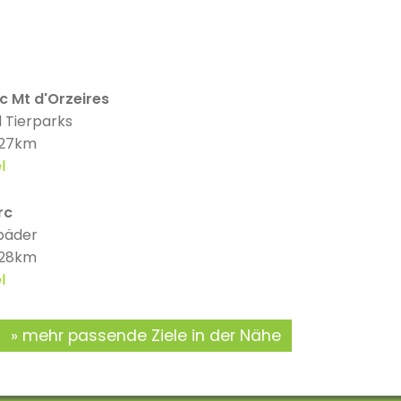
c Mt d'Orzeires
 Tierparks
 27km
l
rc
bäder
 28km
l
mehr passende Ziele in der Nähe