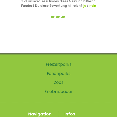
35% unserer Leser finden diese Meinung hilfreich.
Fandest Du diese Bewertung hilfreich?
ja
/
nein
Freizeitparks
Ferienparks
Zoos
Erlebnisbäder
Navigation
Infos