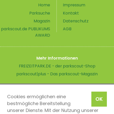
Home
Impressum
Parksuche
Kontakt
Magazin
Datenschutz
parkscout.de PUBLIKUMS
AGB
AWARD
Mehr Informationen
FREIZEITPARK.DE - der parkscout-Shop
parkscout|plus - Das parkscout-Magazin
Cookies ermöglichen eine
OK
bestmögliche Bereitstellung
unserer Dienste. Mit der Nutzung unserer