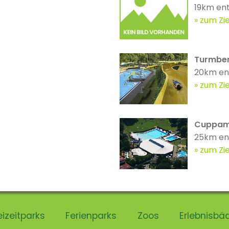
19km en
zum Zie
Turmber
20km en
zum Zie
Cuppam
25km en
zum Zie
eizeitparks
Ferienparks
Zoos
Erlebnisbä