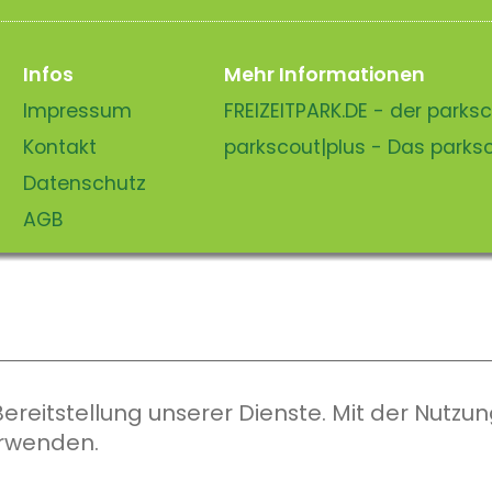
Infos
Mehr Informationen
Impressum
FREIZEITPARK.DE - der park
Kontakt
parkscout|plus - Das park
Datenschutz
AGB
eitstellung unserer Dienste. Mit der Nutzung
erwenden.
parkscout.de 2026, ein Produkt der Parkteam AG