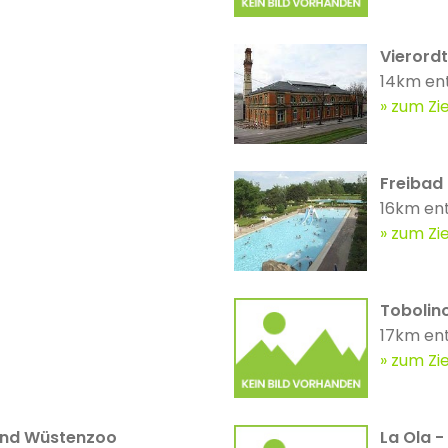
Vierord
14km en
zum Zie
Freibad
16km en
zum Zie
Tobolin
17km en
zum Zie
 und Wüstenzoo
La Ola -