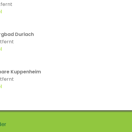
tfernt
l
gbad Durlach
tfernt
l
are Kuppenheim
tfernt
l
der