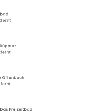
tbad
tfernt
l
 Rüppurr
tfernt
l
o Offenbach
tfernt
l
 Das Freizeitbad