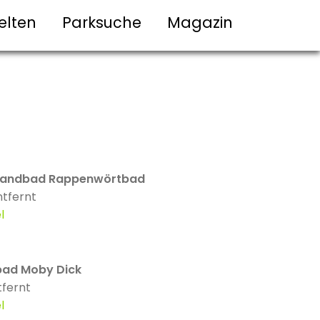
elten
Parksuche
Magazin
randbad Rappenwörtbad
tfernt
l
tbad Moby Dick
tfernt
l