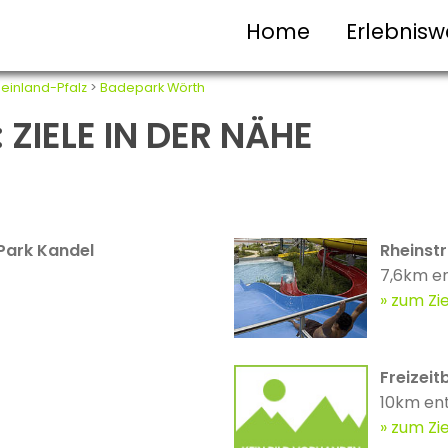
Home
Erlebnisw
einland-Pfalz
>
Badepark Wörth
ZIELE IN DER NÄHE
Park Kandel
Rheinst
7,6km en
zum Zie
Freizei
10km en
zum Zie