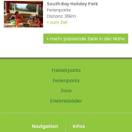
South Bay Holiday Park
Ferienparks
Distanz: 36km
zum Ziel
mehr passende Ziele in der Nähe
Freizeitparks
Ferienparks
Zoos
Erlebnisbäder
Navigation
Infos