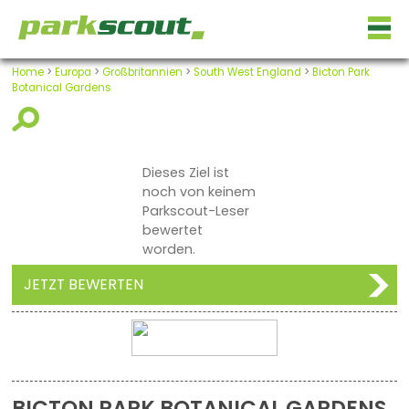
Home
>
Europa
>
Großbritannien
>
South West England
>
Bicton Park
Botanical Gardens
Dieses Ziel ist
noch von keinem
Parkscout-Leser
bewertet
worden.
JETZT BEWERTEN
BICTON PARK BOTANICAL GARDENS