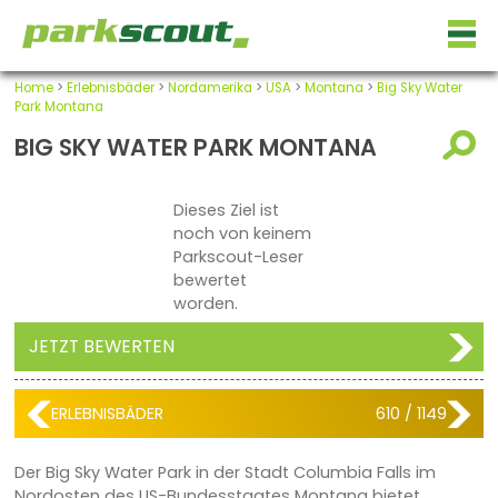
Home
>
Erlebnisbäder
>
Nordamerika
>
USA
>
Montana
>
Big Sky Water
Park Montana
BIG SKY WATER PARK MONTANA
Dieses Ziel ist
noch von keinem
Parkscout-Leser
bewertet
worden.
JETZT BEWERTEN
ERLEBNISBÄDER
610 / 1149
Der Big Sky Water Park in der Stadt Columbia Falls im
Nordosten des US-Bundesstaates Montana bietet