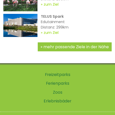
zum Ziel
TELUS Spark
Edutainment
Distanz: 299km
zum Ziel
mehr passende Ziele in der Nähe
Freizeitparks
Ferienparks
Zoos
Erlebnisbäder