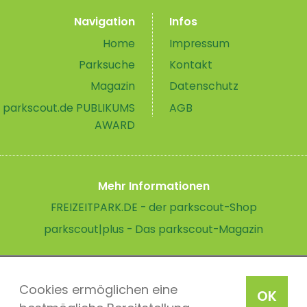
Navigation
Infos
Home
Impressum
Parksuche
Kontakt
Magazin
Datenschutz
parkscout.de PUBLIKUMS
AGB
AWARD
Mehr Informationen
FREIZEITPARK.DE - der parkscout-Shop
parkscout|plus - Das parkscout-Magazin
Cookies ermöglichen eine
OK