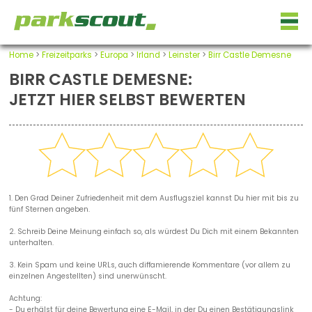
Home
>
Freizeitparks
>
Europa
>
Irland
>
Leinster
>
Birr Castle Demesne
BIRR CASTLE DEMESNE:
JETZT HIER SELBST BEWERTEN
1. Den Grad Deiner Zufriedenheit mit dem Ausflugsziel kannst Du hier mit bis zu
fünf Sternen angeben.
2. Schreib Deine Meinung einfach so, als würdest Du Dich mit einem Bekannten
unterhalten.
3. Kein Spam und keine URLs, auch diffamierende Kommentare (vor allem zu
einzelnen Angestellten) sind unerwünscht.
Achtung:
- Du erhälst für deine Bewertung eine E-Mail, in der Du einen Bestätigungslink