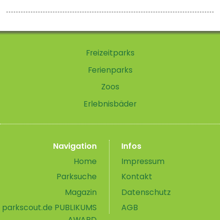
Freizeitparks
Ferienparks
Zoos
Erlebnisbäder
Navigation
Infos
Home
Impressum
Parksuche
Kontakt
Magazin
Datenschutz
parkscout.de PUBLIKUMS
AGB
AWARD