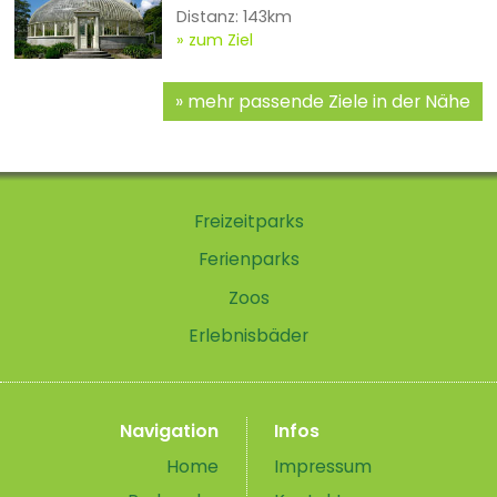
Distanz: 143km
zum Ziel
mehr passende Ziele in der Nähe
Freizeitparks
Ferienparks
Zoos
Erlebnisbäder
Navigation
Infos
Home
Impressum