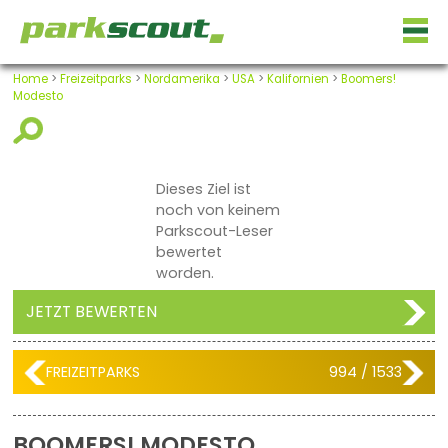
Home
>
Freizeitparks
>
Nordamerika
>
USA
>
Kalifornien
>
Boomers!
Modesto
Dieses Ziel ist
noch von keinem
Parkscout-Leser
bewertet
worden.
JETZT BEWERTEN
FREIZEITPARKS
994 / 1533
BOOMERS! MODESTO