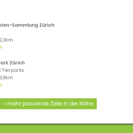
nten-Sammlung Zürich
 2,3km
l
ark Zürich
 Tierparks
 9,9km
l
mehr passende Ziele in der Nähe