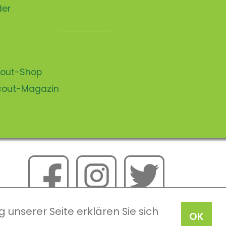
der
scout-Shop
scout-Magazin
 unserer Seite erklären Sie sich
OK