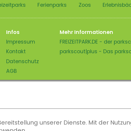
eizeitparks
Ferienparks
Zoos
Erlebnisbä
Infos
Mehr Informationen
Impressum
FREIZEITPARK.DE - der park
Kontakt
parkscout|plus - Das park
Datenschutz
AGB
eitstellung unserer Dienste. Mit der Nutzung
erwenden.