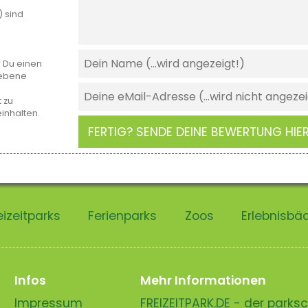
) sind
r Du einen
gebene
 zu
einhalten.
FERTIG? SENDE DEINE BEWERTUNG HIER
eizeitparks
Ferienparks
Zoos
Erlebnisbä
Infos
Mehr Informationen
Impressum
FREIZEITPARK.DE - der park