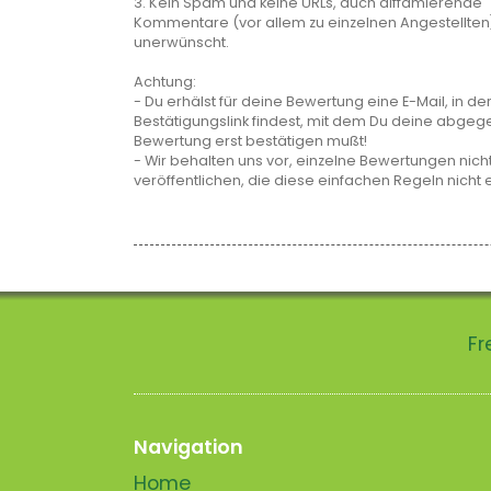
3. Kein Spam und keine URLs, auch diffamierende
Kommentare (vor allem zu einzelnen Angestellten
unerwünscht.
Achtung:
- Du erhälst für deine Bewertung eine E-Mail, in de
Bestätigungslink findest, mit dem Du deine abge
Bewertung erst bestätigen mußt!
- Wir behalten uns vor, einzelne Bewertungen nicht
veröffentlichen, die diese einfachen Regeln nicht 
Fr
Navigation
Home