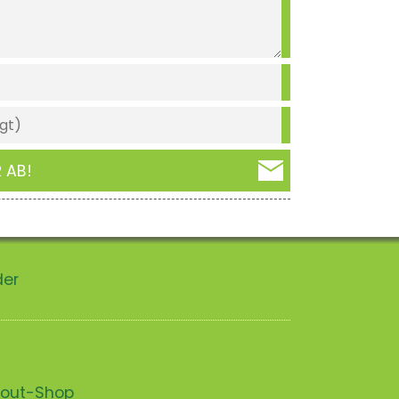
 AB!
der
scout-Shop