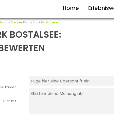
Home
Erlebnisw
land
>
Center Parcs Park Bostalsee
K BOSTALSEE:
T BEWERTEN
iel kannst
u Dich mit