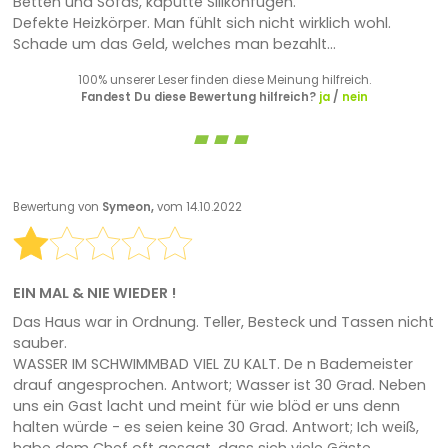
Betten und Sofas, kaputte Silikonfugen.
Defekte Heizkörper. Man fühlt sich nicht wirklich wohl.
Schade um das Geld, welches man bezahlt...
100% unserer Leser finden diese Meinung hilfreich.
Fandest Du diese Bewertung hilfreich?
ja
/
nein
Bewertung von
Symeon,
vom 14.10.2022
EIN MAL & NIE WIEDER !
Das Haus war in Ordnung. Teller, Besteck und Tassen nicht
sauber.
WASSER IM SCHWIMMBAD VIEL ZU KALT. De n Bademeister
drauf angesprochen. Antwort; Wasser ist 30 Grad. Neben
uns ein Gast lacht und meint für wie blöd er uns denn
halten würde - es seien keine 30 Grad. Antwort; Ich weiß,
habe dem Chef oft gesagt, dass sich viele Gäste