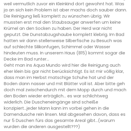
weil vermutlich zuvor ein Kleinkind dort gewohnt hat. Was
ja an sich kein Problem ist aber machs doch sauber dann.
Die Reinigung ließ komplett zu wünschen übrig. Wir
mussten erst mal den Staubsauger anwerfen um keine
Krümel an den Socken zu haben. Der Herd war nicht
geputzt. Die Dunstabzugshaube komplett klebrig. Im Bad
hatten wir dann stellenweise Silberfische zu Besuch was
auf schlechte Silikonfugen, Schimmel oder Wasser
hindeuten muss. In unserem Haus (815) kommt sogar die
Decke im Bad runter...
Geht man ins Aqua Mundo wird hier die Reinigung auch
eher klein bis gar nicht berücksichtigt. Es ist mir völlig klar,
dass man im Herbst matschige Schuhe hat und der
Boden dann nasser und mit Blätter voll ist. Aber bitte geh
doch mal zwischendurch mit dem Mopp durch und mach
den Boden wieder erträglich... es war schlichtweg
widerlich. Die Duscheneingänge sind scheiße
konzipiert...jeder Mann kann im vorbei gehen in die
Damendusche rein linsen. Mal abgesehen davon, dass es
nur 5 Duschen fürs das gesamte Areal gibt...(warum
wurden die anderen ausgestellt???)