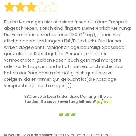
Etliche Meinungen hier scheinen frisch aus dem Prospekt
abgeschrieben, sprich sind fingiert. Meine ehrlich Meinung:
Die Ferienhäuser sind zu teuer(130 €/Tag), genau wie
etliche andere Leistungen (12€/Frühstück). Die Häuser
wirken abgewohnt, Minigolfanlage baufällig, Spassbad
ganz ok aber Rutschgefahr, Personal mäht den
vertrockneten, gelben Rasen auch gern mal morgens
oder zur Mittagszeit und ist oft unfreundlich. scheinbar
hat es der Parc aber nicht nötig, sich qualitativ zu
steigern, da er immer gut gebucht ist(die Kataloge
versprechen ja auch einiges ;))...
38% unserer Leser finden diese Meinung hilfreich.
Fandest Du diese Bewertung hilfreich?
ja
/
nein
Bewertung von
Brina Müller,
vom Dezember 2019 oder früher