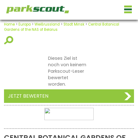
Home
>
Europa
>
Weißrussland
>
Stadt Minsk
>
Central Botanical
Gardens of the NAS of Belarus
Dieses Ziel ist
noch von keinem
Parkscout-Leser
bewertet
worden.
JETZT BEWERTEN
CENTRAL BOTANICAL GARDENS OF