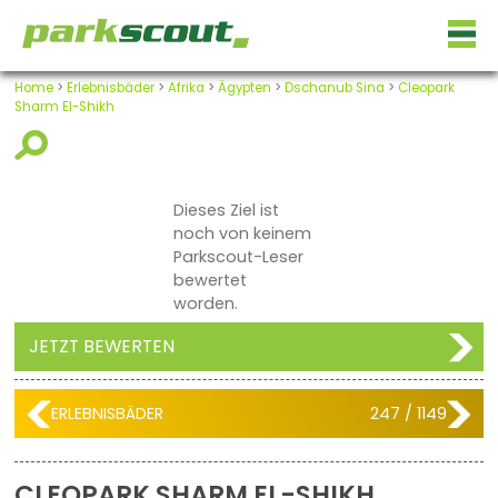
Home
>
Erlebnisbäder
>
Afrika
>
Ägypten
>
Dschanub Sina
>
Cleopark
Sharm El-Shikh
Dieses Ziel ist
noch von keinem
Parkscout-Leser
bewertet
worden.
JETZT BEWERTEN
ERLEBNISBÄDER
247 / 1149
CLEOPARK SHARM EL-SHIKH