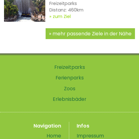
Freizeitparks
Distanz: 460km
zum Ziel
mehr passende Ziele in der Nähe
Freizeitparks
Ferienparks
Zoos
Erlebnisbäder
Navigation
Infos
Home
Impressum