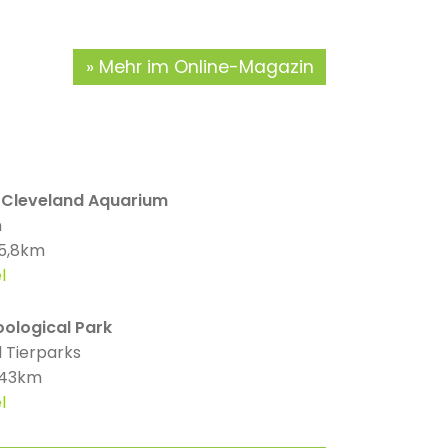
Mehr im Online-Magazin
 Cleveland Aquarium
n
 5,8km
l
oological Park
 Tierparks
 43km
l