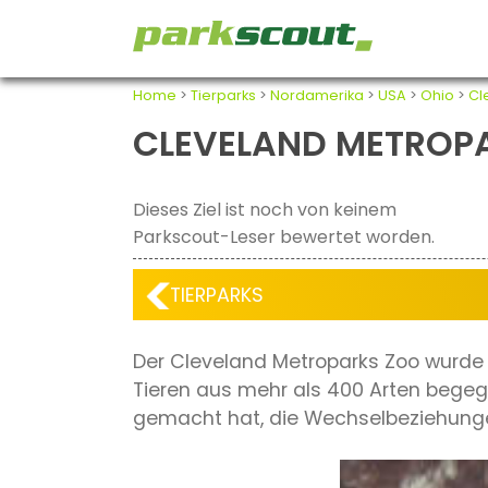
Home
>
Tierparks
>
Nordamerika
>
USA
>
Ohio
>
Cl
CLEVELAND METROP
Dieses Ziel ist noch von keinem
Parkscout-Leser bewertet worden.
TIERPARKS
Der Cleveland Metroparks Zoo wurde 1
Tieren aus mehr als 400 Arten begegn
gemacht hat, die Wechselbeziehunge