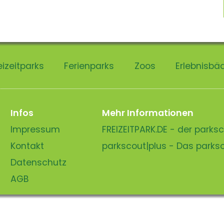
eizeitparks
Ferienparks
Zoos
Erlebnisbä
Infos
Mehr Informationen
Impressum
FREIZEITPARK.DE - der park
Kontakt
parkscout|plus - Das park
Datenschutz
AGB