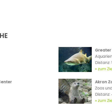
ÄHE
Greater
Aquarie
Distanz:
zum Zie
Center
Akron Z
Zoos und
Distanz:
zum Zie