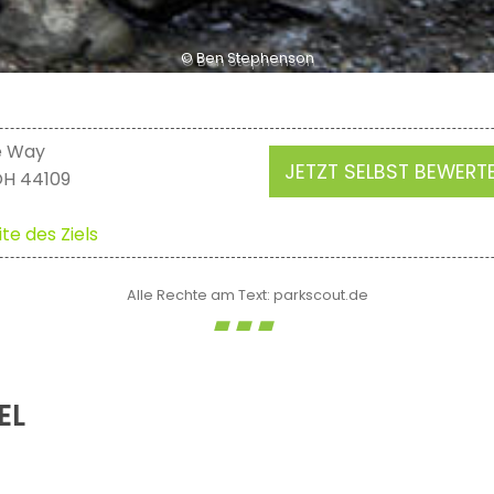
© Ben Stephenson
fe Way
JETZT SELBST BEWERT
OH 44109
te des Ziels
Alle Rechte am Text: parkscout.de
EL