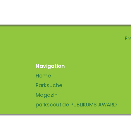
Fr
Navigation
Home
Parksuche
Magazin
parkscout.de PUBLIKUMS AWARD