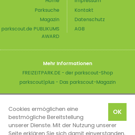
Home
Impressum
Parksuche
Kontakt
Magazin
Datenschutz
parkscout.de PUBLIKUMS
AGB
AWARD
Mehr Informationen
FREIZEITPARK.DE - der parkscout-Shop
parkscout|plus - Das parkscout-Magazin
Cookies ermöglichen eine
OK
bestmögliche Bereitstellung
unserer Dienste. Mit der Nutzung unserer
Seite erklären Sie sich damit einverstanden,