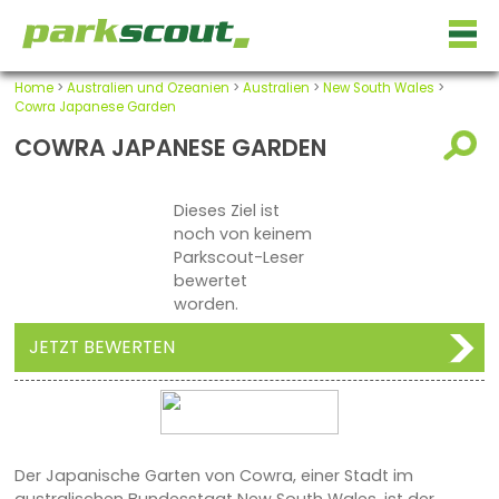
Home
>
Australien und Ozeanien
>
Australien
>
New South Wales
>
Cowra Japanese Garden
COWRA JAPANESE GARDEN
Dieses Ziel ist
noch von keinem
Parkscout-Leser
bewertet
worden.
JETZT BEWERTEN
Der Japanische Garten von Cowra, einer Stadt im
australischen Bundesstaat New South Wales, ist der