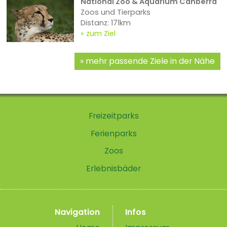
National Zoo & Aquarium Canberra
Zoos und Tierparks
Distanz: 171km
zum Ziel
mehr passende Ziele in der Nähe
Freizeitparks
Ferienparks
Zoos
Erlebnisbäder
Navigation
Infos