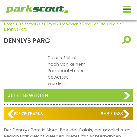
Home
>
Freizeitparks
>
Europa
>
Frankreich
>
Nord-Pas-de-Calais
>
Dennlys Parc
DENNLYS PARC
Dieses Ziel ist
noch von keinem
Parkscout-Leser
bewertet
worden.
JETZT BEWERTEN
FREIZEITPARKS
858 / 1533
Der Dennlys Parc in Nord-Pas-de-Calais, der nördlichsten
Region Frankreichs gelegen, bietet mit Achterbahnen,