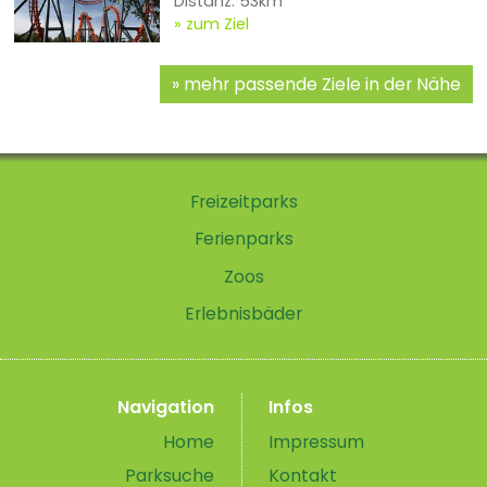
Distanz: 53km
zum Ziel
mehr passende Ziele in der Nähe
Freizeitparks
Ferienparks
Zoos
Erlebnisbäder
Navigation
Infos
Home
Impressum
Parksuche
Kontakt