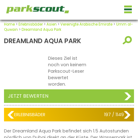
Home
>
Erlebnisbäder
>
Asien
>
Vereinigte Arabische Emirate
>
Umm al-
Quwain
>
Dreamland Aqua Park
DREAMLAND AQUA PARK
Dieses Ziel ist
noch von keinem
Parkscout-Leser
bewertet
worden.
JETZT BEWERTEN
ERLEBNISBÄDER
197 / 1149
Der Dreamland Aqua Park befindet sich 1.5 Autostunden
nördlich von Dubai direkt an der Küste. Der Wasserpark ist