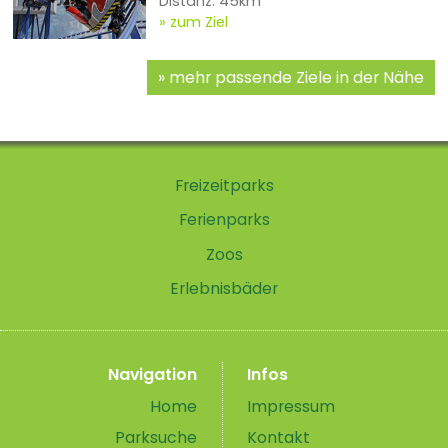
Distanz: 45km
zum Ziel
mehr passende Ziele in der Nähe
Freizeitparks
Ferienparks
Zoos
Erlebnisbäder
Navigation
Infos
Home
Impressum
Parksuche
Kontakt