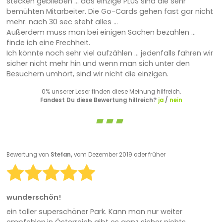
stecken geblieben ... das einzige PLUS sind die sehr
bemühten Mitarbeiter. Die Go-Cards gehen fast gar nicht
mehr. nach 30 sec steht alles ...
Außerdem muss man bei einigen Sachen bezahlen ...
finde ich eine Frechheit.
Ich könnte noch sehr viel aufzählen ... jedenfalls fahren wir
sicher nicht mehr hin und wenn man sich unter den
Besuchern umhört, sind wir nicht die einzigen.
0% unserer Leser finden diese Meinung hilfreich.
Fandest Du diese Bewertung hilfreich?
ja
/
nein
Bewertung von
Stefan,
vom Dezember 2019 oder früher
wunderschön!
ein toller superschöner Park. Kann man nur weiter
empfehlen.in Österreich gibt es ganz sicher nichts