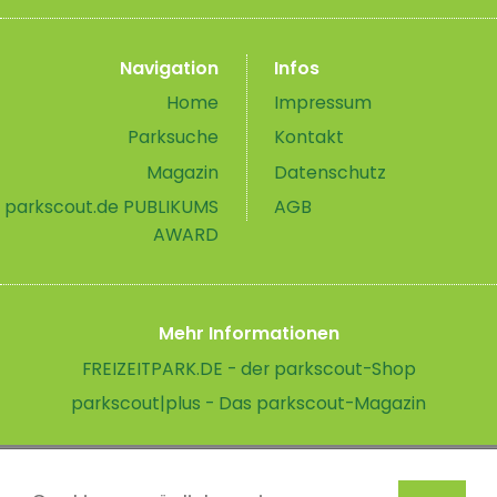
Navigation
Infos
Home
Impressum
Parksuche
Kontakt
Magazin
Datenschutz
parkscout.de PUBLIKUMS
AGB
AWARD
Mehr Informationen
FREIZEITPARK.DE - der parkscout-Shop
parkscout|plus - Das parkscout-Magazin