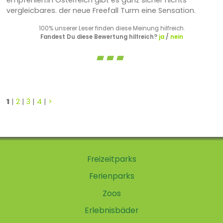
vergleicbares. der neue Freefall Turm eine Sensation.
100% unserer Leser finden diese Meinung hilfreich.
Fandest Du diese Bewertung hilfreich?
ja
/
nein
1
|
2
|
3
|
4
|
>
Freizeitparks
Ferienparks
Zoos
Erlebnisbäder