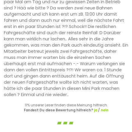
paar Mal am Tag und nur zu gewissen Zeiten in Betrieb
sind ? Hää wie bitte ? Da werden zwei neue Bahnen
aufgemacht und ich kann erst um zB. 13:00 Uhr damit
fahren und dann auch nur einmal, weil die nächste Fahrt
erst in ein paar Stunden ist ?!? Schock!! Die restlichen
Fahrgeschäfte sind auch der reinste Reinfall :D Darüber
kann man wirklich nur lachen.. Alles sehr in die Jahre
gekommen, was man den Park auch eindeutig ansieht. Ein
Mitarbeiter betreut jeweils zwei Fahrgeschäfte, daher
muss man immer warten bis die einzelnen Sachen
überhaupt erst mal aufmachen -.- Warum verlangen sie
dann den vollen Eintrittspreis ?!?! Wir waren ca. 1 Stunde
dort und gingen dann enttäuscht heim. Auf die Öffnung
der neuen Fahrgeschäfte wollte ich nicht warten, was
hätte ich die paar Stunden in diesen Mini Park machen
sollen ? Einmal und nie wieder..
11% unserer Leser finden diese Meinung hilfreich.
Fandest Du diese Bewertung hilfreich?
ja
/
nein