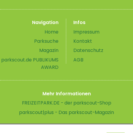
Navigation
Infos
Home
Impressum
Parksuche
Kontakt
Magazin
Datenschutz
parkscout.de PUBLIKUMS
AGB
AWARD
Mehr Informationen
FREIZEITPARK.DE - der parkscout-Shop
parkscout|plus - Das parkscout-Magazin