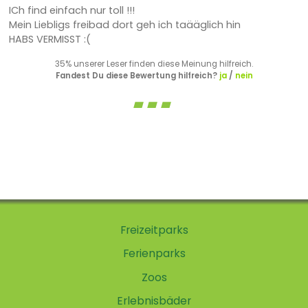
ICh find einfach nur toll !!!
Mein Liebligs freibad dort geh ich taääglich hin
HABS VERMISST :(
35% unserer Leser finden diese Meinung hilfreich.
Fandest Du diese Bewertung hilfreich?
ja
/
nein
Freizeitparks
Ferienparks
Zoos
Erlebnisbäder