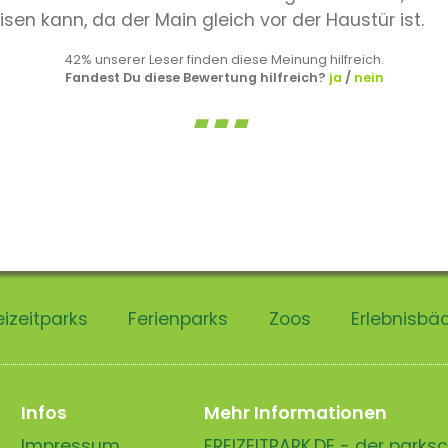
sen kann, da der Main gleich vor der Haustür ist.
42% unserer Leser finden diese Meinung hilfreich.
Fandest Du diese Bewertung hilfreich?
ja
/
nein
eizeitparks
Ferienparks
Zoos
Erlebnisbä
Infos
Mehr Informationen
Impressum
FREIZEITPARK.DE - der park