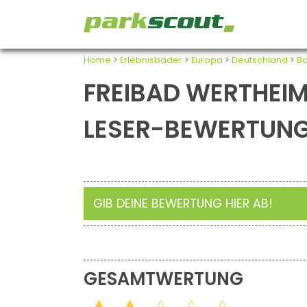
Home
>
Erlebnisbäder
>
Europa
>
Deutschland
>
B
FREIBAD WERTHEIM
LESER-BEWERTUN
GIB DEINE BEWERTUNG HIER AB!
GESAMTWERTUNG