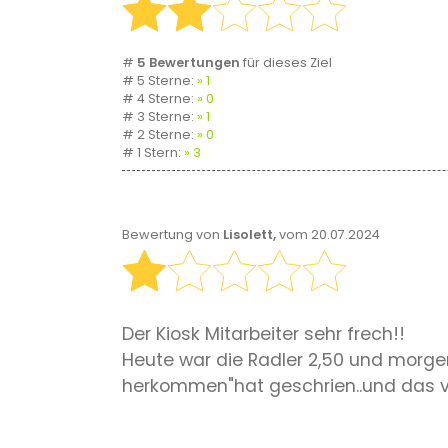
#
5 Bewertungen
für dieses Ziel
# 5 Sterne:
1
# 4 Sterne:
0
# 3 Sterne:
1
# 2 Sterne:
0
# 1 Stern:
3
Bewertung von
Lisolett,
vom 20.07.2024
Der Kiosk Mitarbeiter sehr frech!!
Heute war die Radler 2,50 und morge
herkommen"hat geschrien..und das v