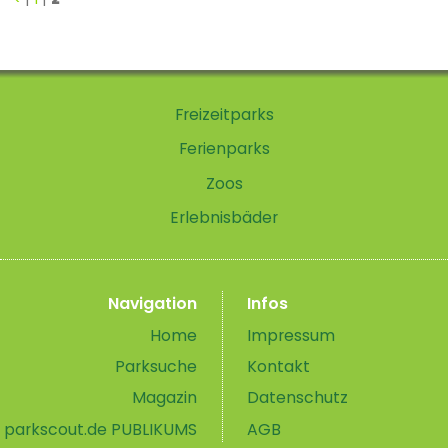
Freizeitparks
Ferienparks
Zoos
Erlebnisbäder
Navigation
Infos
Home
Impressum
Parksuche
Kontakt
Magazin
Datenschutz
parkscout.de PUBLIKUMS
AGB