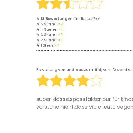
#
13 Bewertungen
für dieses Ziel
# 5 Sterne:
3
# 4 Sterne:
1
# 3 Sterne:
1
# 2 Sterne:
1
# 1 Stern:
7
Bewertung von
andreas zurmühl,
vom Dezember 2
super klasse.spassfaktor pur für kind
verstehe nicht,dass viele leute sagen