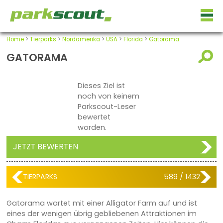
Home
>
Tierparks
>
Nordamerika
>
USA
>
Florida
>
Gatorama
GATORAMA
Dieses Ziel ist
noch von keinem
Parkscout-Leser
bewertet
worden.
JETZT BEWERTEN
TIERPARKS
589 / 1432
Gatorama wartet mit einer Alligator Farm auf und ist
eines der wenigen übrig gebliebenen Attraktionen im