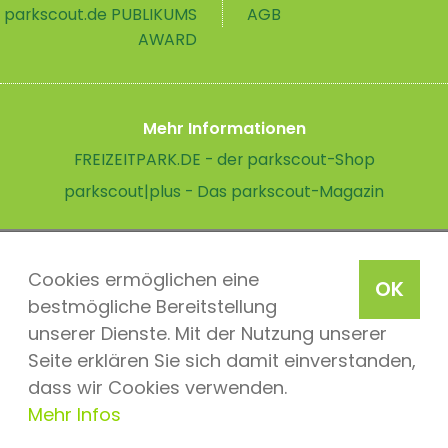
parkscout.de PUBLIKUMS
AGB
AWARD
Mehr Informationen
FREIZEITPARK.DE - der parkscout-Shop
parkscout|plus - Das parkscout-Magazin
Cookies ermöglichen eine
OK
bestmögliche Bereitstellung
unserer Dienste. Mit der Nutzung unserer
Seite erklären Sie sich damit einverstanden,
dass wir Cookies verwenden.
Mehr Infos
parkscout.de 2026, ein Produkt der Parkteam AG