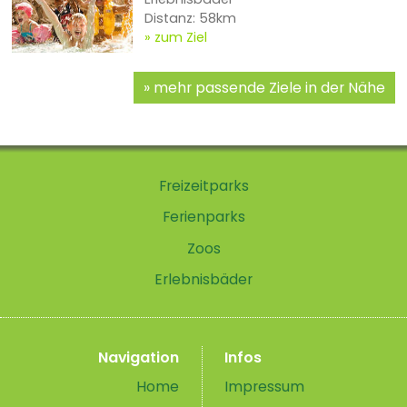
Distanz: 58km
zum Ziel
mehr passende Ziele in der Nähe
Freizeitparks
Ferienparks
Zoos
Erlebnisbäder
Navigation
Infos
Home
Impressum