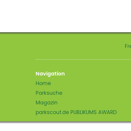
Fr
Navigation
Home
Parksuche
Magazin
parkscout.de PUBLIKUMS AWARD