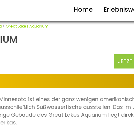
Home
Erlebnisw
a
>
Great Lakes Aquarium
RIUM
JETZT
Minnesota ist eines der ganz wenigen amerikanisch
sschließlich Süßwasserfische ausstellen. Das im 
kige Gebäude des Great Lakes Aquarium liegt direkt
erikas.