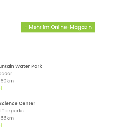
Mehr im Online-Magazin
untain Water Park
bäder
 160km
l
 Science Center
 Tierparks
 188km
l