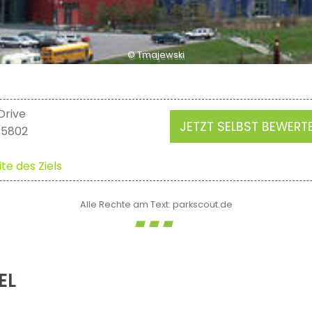
© Tmajewski
Drive
JETZT SELBST BEWERT
55802
te des Ziels
Alle Rechte am Text: parkscout.de
EL