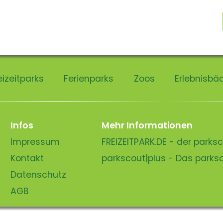
eizeitparks
Ferienparks
Zoos
Erlebnisbä
Infos
Mehr Informationen
Impressum
FREIZEITPARK.DE - der park
Kontakt
parkscout|plus - Das park
Datenschutz
AGB